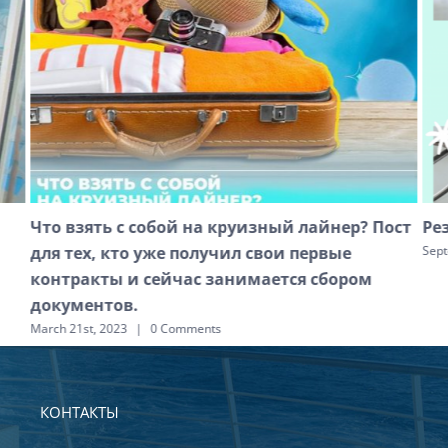
Что взять с собой на круизный лайнер? Пост
Ре
для тех, кто уже получил свои первые
Sept
контракты и сейчас занимается сбором
документов.
March 21st, 2023
|
0 Comments
КОНТАКТЫ