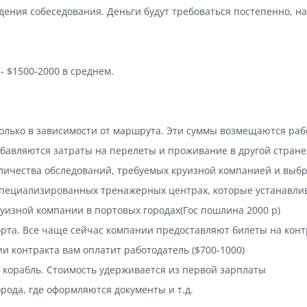
ения собеседования. Деньги будут требоваться постепенно, на
- $1500-2000 в среднем.
колько в зависимости от маршрута. Эти суммы возмещаются ра
добавляются затраты на перелеты и проживание в другой стране
оличества обследований, требуемых круизной компанией и выбр
пециализированных тренажерных центрах, которые устанавлив
уизной компании в портовых городах(Гос пошлина 2000 р)
орта. Все чаще сейчас компании предоставляют билеты на конт
и контракта вам оплатит работодатель ($700-1000)
корабль. Стоимость удерживается из первой зарплаты
рода, где оформляются документы и т.д.